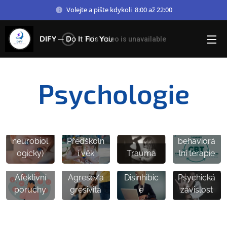
Volejte a pište kdykoli 8:00 až 22:00
DIFY ─
D
o
I
t
F
or
Y
ou
Kritická
fáze
prvních
Psychologie
let života
(psycholo
gicky
Kognitivn
a
ě-
neurobiol
Předškoln
behaviorá
ogicky)
í věk
Trauma
lní terapie
Afektivní
Agrese/a
Disinhibic
Psychická
poruchy
gresivita
e
závislost