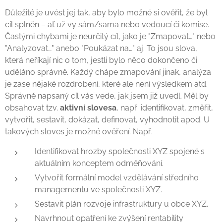
Důležité je uvést jej tak, aby bylo možné si ověřit, že byl
cíl splněn – ať už vy sám/sama nebo vedoucí či komise.
Častými chybami je neurčitý cíl, jako je "Zmapovat…" nebo
"Analyzovat…" anebo "Poukázat na…" aj. To jsou slova,
která neříkají nic o tom, jestli bylo něco dokončeno či
uděláno správně. Každý chápe zmapování jinak, analýza
je zase nějaké rozdrobení, které ale není výsledkem atd.
Správně napsaný cíl vás vede, jak jsem již uvedl. Měl by
obsahovat tzv.
aktivní slovesa
, např. identifikovat, změřit,
vytvořit, sestavit, dokázat, definovat, vyhodnotit apod. U
takových sloves je možné ověření. Např.
Identifikovat hrozby společnosti XYZ spojené s
aktuálním konceptem odměňování.
Vytvořit formální model vzdělávání středního
managementu ve společnosti XYZ.
Sestavit plán rozvoje infrastruktury u obce XYZ.
Navrhnout opatření ke zvýšení rentability