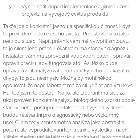
Vyhodnotit dopad implementace agilního řízení
projektů na vývojový cyklus produktu.
Takže jde o konkrétní, jasnou a specifickou činnost. Když
to převedeme do reálného života... Představte si to jako
reálnou situaci. Např. právník vám má vytvořit smlouvu,
to je cílem jeho práce. Lékař vám má stanovit diagnózu.
Instalatér vám má zprovoznit vodovodní baterii, opravář
opravit pračku, aby fungovala atd. Asi těžko bude
opravářův cíl analyzovat chod pračky nebo poukázat na
chyby. To jsou nesmysly. Možná by mohl někdo
oponovat, že např. laborant má za cíl udělat analýzu krve.
Ha, teď jsem tě dostal.... No jo, ale laborant má sice za
úkol provést konkrétní analýzu biologického vzorku podle
stanoveného postupu, ale také dodat výsledky, které
budou relevantní pro diagnostický nebo výzkumný
účel. Cílem tedy není samotná analýza jako abstraktní
pojem, ale vyprodukování konkrétního výsledku, např.
zjištění hladiny určité látky v krvi, což slouží jako podklad