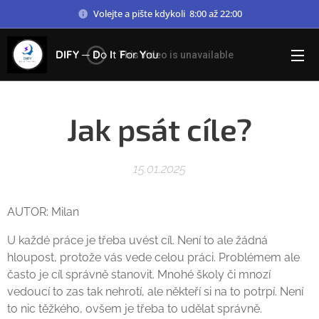
Volejte a pište kdykoli 8:00 až 22:00
DIFY ─
D
o
I
t
F
or
Y
ou
Jak psát cíle?
15.01.2025
AUTOR: Milan
U každé práce je třeba uvést cíl. Není to ale žádná
hloupost, protože vás vede celou práci. Problémem ale
často je cíl správně stanovit. Mnohé školy či mnozí
vedoucí to zas tak nehrotí, ale někteří si na to potrpí. Není
to nic těžkého, ovšem je třeba to udělat správně.