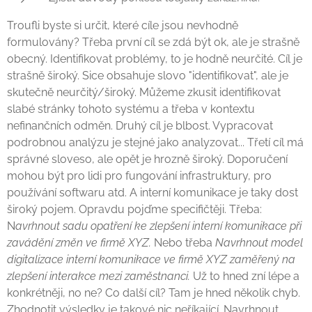
Troufli byste si určit, které cíle jsou nevhodně
formulovány? Třeba první cíl se zdá být ok, ale je strašně
obecný. Identifikovat problémy, to je hodně neurčité. Cíl je
strašně široký. Sice obsahuje slovo "identifikovat", ale je
skutečně neurčitý/široký. Můžeme zkusit identifikovat
slabé stránky tohoto systému a třeba v kontextu
nefinančních odměn. Druhý cíl je blbost. Vypracovat
podrobnou analýzu je stejné jako analyzovat... Třetí cíl má
správné sloveso, ale opět je hrozně široký. Doporučení
mohou být pro lidi pro fungování infrastruktury, pro
používání softwaru atd. A interní komunikace je taky dost
široký pojem. Opravdu pojďme specifičtěji.
Třeba:
N
avrhnout sadu opatření ke zlepšení interní komunikace při
zavádění změn ve firmě XYZ.
Nebo třeba
Navrhnout model
digitalizace interní komunikace ve firmě XYZ zaměřený na
zlepšení interakce mezi zaměstnanci.
Už to hned zní lépe a
konkrétněji, no ne? Co další cíl? Tam je hned několik chyb.
Zhodnotit výsledky je takové nic neříkající. Navrhnout