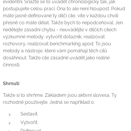
evidentní. Snažte se to uvádět chronologicky tak, jak
postupujete celou prací. Ona to ale není hloupost. Pokud
máte jasně definované ty dílčí cíle, víte v každou chvíli
přesně co máte dělat. Takže bych to nepodceňoval. Jen
nedělejte zásadní chybu - neuvádějte v dílčích cílech
výzkumné metody: vytvořit dotazník, realizovat
rozhovory, realizovat benchmarking apod. To jsou
metody a nástroje, které vám pomáhají těch cílů
dosáhnout. Takže cíle zásadně uvádět jako reálné
činnosti.
Shrnutí
Takže si to shrňme. Základem jsou aktivní slovesa. Ty
rozhodně používejte. Jedná se například o:
Sestavit
Vytvořit
Definovat