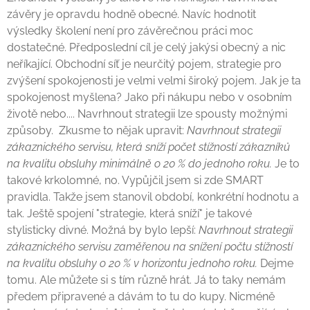
závěry je opravdu hodně obecné. Navíc hodnotit
výsledky školení není pro závěrečnou práci moc
dostatečné. Předposlední cíl je celý jakýsi obecný a nic
neříkající. Obchodní síť je neurčitý pojem, strategie pro
zvýšení spokojenosti je velmi velmi široký pojem. Jak je ta
spokojenost myšlena? Jako při nákupu nebo v osobním
životě nebo.... Navrhnout strategii lze spousty možnými
způsoby. Zkusme to nějak upravit:
Navrhnout strategii
zákaznického servisu, která sníží počet stížností zákazníků
na kvalitu obsluhy minimálně o 20 % do jednoho roku.
Je to
takové krkolomné, no. Vypůjčil jsem si zde SMART
pravidla. Takže jsem stanovil období, konkrétní hodnotu a
tak. Ještě spojení "strategie, která sníží" je takové
stylisticky divné. Možná by bylo lepší:
Navrhnout strategii
zákaznického servisu zaměřenou na snížení počtu stížností
na kvalitu obsluhy o 20 % v horizontu jednoho roku.
Dejme
tomu. Ale můžete si s tím různě hrát. Já to taky nemám
předem připravené a dávám to tu do kupy. Nicméně