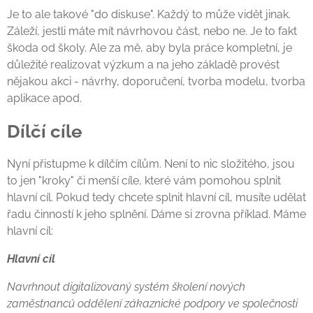
Je to ale takové "do diskuse". Každý to může vidět jinak.
Záleží, jestli máte mít návrhovou část, nebo ne. Je to fakt
škoda od školy. Ale za mě, aby byla práce kompletní, je
důležité realizovat výzkum a na jeho základě provést
nějakou akci - návrhy, doporučení, tvorba modelu, tvorba
aplikace apod.
Dílčí cíle
Nyní přistupme k dílčím cílům. Není to nic složitého, jsou
to jen "kroky" či menší cíle, které vám pomohou splnit
hlavní cíl. Pokud tedy chcete splnit hlavní cíl, musíte udělat
řadu činností k jeho splnění. Dáme si zrovna příklad. Máme
hlavní cíl:
Hlavní cíl
Navrhnout digitalizovaný systém školení nových
zaměstnanců oddělení zákaznické podpory ve společnosti