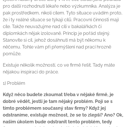
pro další rozhodnutí lékaře nebo výzkumníka. Analýza je
pak prostředkem, nikoli cílem. Tyto situace uvádím proto,
že i ty reálné situace se týkají cílů. Pracovní činnosti mají
cíle. Takže neuvažujme nad cíli v bakalářkách či
diplomkách nějak izolovaně. Princip je pořád stejný.
Stanovíte si cíl, jehož dosáhnutí má být někomu k
něčemu. Tohle vám při přemýšlení nad prací hrozně
pomůže.
Existuje několik možností, co ve firmě řešit. Tady máte
nějakou inspiraci do práce.
1) Problém
Když něco budete zkoumat třeba v nějaké firmě, je
dobré vědět, jestli je tam nějaký problém. Pojí se s
tímto problémem současný stav firmy? Když jej
odstraníme, existuje možnost, že se to zlepší? Ano? Ok,
našim úkolem bude odstranit tento problém, tedy