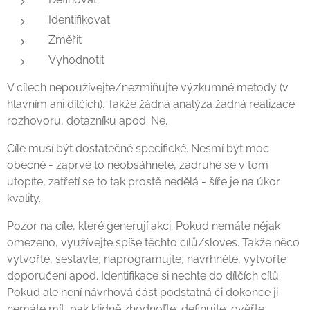
Identifikovat
Změřit
Vyhodnotit
V cílech nepoužívejte/nezmiňujte výzkumné metody (v
hlavním ani dílčích). Takže žádná analýza žádná realizace
rozhovoru, dotazníku apod. Ne.
Cíle musí být dostatečně specifické. Nesmí být moc
obecné - zaprvé to neobsáhnete, zadruhé se v tom
utopíte, zatřetí se to tak prostě nedělá - šíře je na úkor
kvality.
Pozor na cíle, které generují akci. Pokud nemáte nějak
omezeno, využívejte spíše těchto cílů/sloves. Takže něco
vytvořte, sestavte, naprogramujte, navrhněte, vytvořte
doporučení apod. Identifikace si nechte do dílčích cílů.
Pokud ale není návrhová část podstatná či dokonce ji
nemáte mít, pak klidně zhodnoťte, definujte, ověřte,