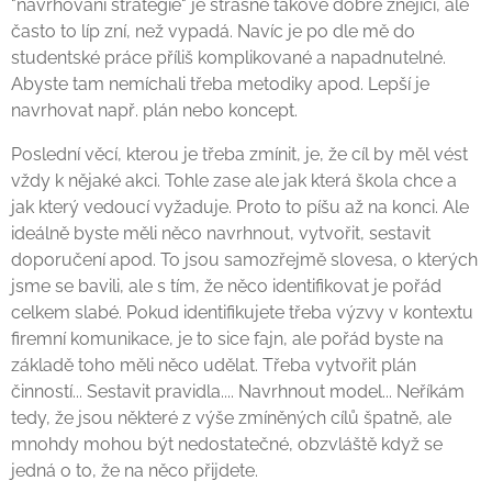
"navrhování strategie" je strašně takové dobře znějící, ale
často to líp zní, než vypadá. Navíc je po dle mě do
studentské práce příliš komplikované a napadnutelné.
Abyste tam nemíchali třeba metodiky apod. Lepší je
navrhovat např. plán nebo koncept.
Poslední věcí, kterou je třeba zmínit, je, že cíl by měl vést
vždy k nějaké akci. Tohle zase ale jak která škola chce a
jak který vedoucí vyžaduje. Proto to píšu až na konci. Ale
ideálně byste měli něco navrhnout, vytvořit, sestavit
doporučení apod. To jsou samozřejmě slovesa, o kterých
jsme se bavili, ale s tím, že něco identifikovat je pořád
celkem slabé. Pokud identifikujete třeba výzvy v kontextu
firemní komunikace, je to sice fajn, ale pořád byste na
základě toho měli něco udělat. Třeba vytvořit plán
činností... Sestavit pravidla.... Navrhnout model... Neříkám
tedy, že jsou některé z výše zmíněných cílů špatně, ale
mnohdy mohou být nedostatečné, obzvláště když se
jedná o to, že na něco přijdete.