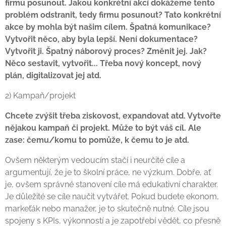
firmu posunout. Jakou konkrétní akcí dokážeme tento
problém odstranit, tedy firmu posunout? Tato konkrétní
akce by mohla být našim cílem. Špatná komunikace?
Vytvořit něco, aby byla lepší. Není dokumentace?
Vytvořit ji. Špatný náborový proces? Změnit jej. Jak?
Něco sestavit, vytvořit... Třeba nový koncept, nový
plán, digitalizovat jej atd.
2) Kampaň/projekt
Chcete zvýšit třeba ziskovost, expandovat atd. Vytvořte
nějakou kampaň či projekt. Může to být váš cíl. Ale
zase: čemu/komu to pomůže, k čemu to je atd.
Ovšem některým vedoucím stačí i neurčité cíle a
argumentují, že je to školní práce, ne výzkum. Dobře, ať
je, ovšem správné stanovení cíle má edukativní charakter.
Je důležité se cíle naučit vytvářet. Pokud budete ekonom,
markeťák nebo manažer, je to skutečně nutné. Cíle jsou
spojeny s KPIs, výkonností a je zapotřebí vědět, co přesně