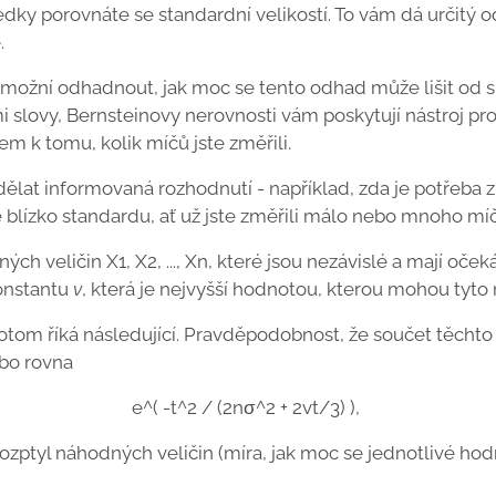
ledky porovnáte se standardní velikostí. To vám dá určitý
.
možní odhadnout, jak moc se tento odhad může lišit od s
slovy, Bernsteinovy nerovnosti vám poskytují nástroj pro 
m k tomu, kolik míčů jste změřili.
lat informovaná rozhodnutí - například, zda je potřeba z
blízko standardu, ať už jste změřili málo nebo mnoho míč
ch veličin X1, X2, ..., Xn, které jsou nezávislé a mají oče
onstantu
v
, která je nejvyšší hodnotou, kterou mohou tyto
tom říká následující. Pravděpodobnost, že součet těchto
ebo rovna
e^( -t^2 / (2nσ^2 + 2vt/3) ),
 rozptyl náhodných veličin (míra, jak moc se jednotlivé hod