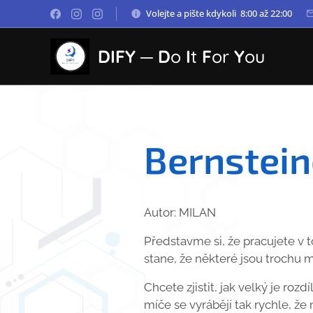
Volejte a pište kdykoli 8:00 až 22:00
DIFY ─
D
o
I
t
F
or
Y
ou
Bernstein
Autor: MILAN
Představme si, že pracujete v t
stane, že některé jsou trochu m
Chcete zjistit, jak velký je rozd
míče se vyrábějí tak rychle, ž