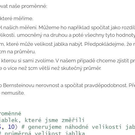
vat naše proměnné:
, které měříme.
tyl našich měření. Můžeme ho například spočítat jako rozdíl
ikostí, umocněný na druhou a poté všechny tyto hodnoty 
m, které může velikost jablka nabýt. Předpokládejme, že n
 cm na průměru.
a, kterou si sami zvolíme. V našem případě chceme zjisti
je o více než 1cm větší než skutečný průměr.
 Bernsteinovu nerovnost a spočítat pravděpodobnost. Pře
to nemusíte.