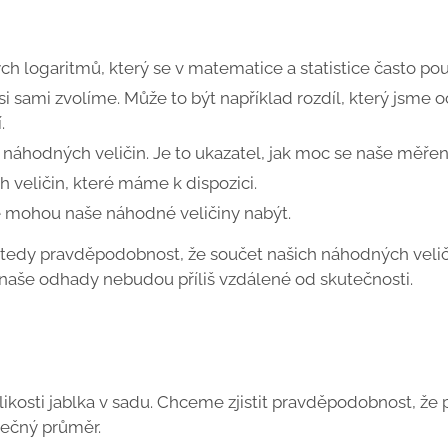
ých logaritmů, který se v matematice a statistice často pou
u si sami zvolíme. Může to být například rozdíl, který jsme
.
h náhodných veličin. Je to ukazatel, jak moc se naše měřen
h veličin, které máme k dispozici.
é mohou naše náhodné veličiny nabýt.
tedy pravděpodobnost, že součet našich náhodných veličin
e naše odhady nebudou příliš vzdálené od skutečnosti.
osti jablka v sadu. Chceme zjistit pravděpodobnost, že p
tečný průměr.