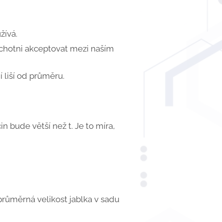
žívá.
 ochotni akceptovat mezi naším
í liší od průměru.
 bude větší než t. Je to míra,
růměrná velikost jablka v sadu