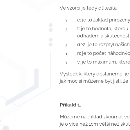
Ve vzorci je tedy důležitá:
e: je to základ přirozen
t: je to hodnota, ktero
odhadem a skutečností
σ^2: je to rozptyl našic
n: je to počet náhodnýc
v: je to maximum, kter
Výsledek, který dostaneme, je 
jak moc si můžeme být jisti, ž
Příkald 1.
Můžeme například zkoumat velik
je o více než 1cm větší než sku