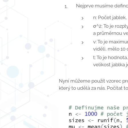
Nejprve musíme defino
n: Počet jablek
σ^2: To je rozp
a průměrnou vel
v: To je maximu
viděli, mělo 10
t: To je hodnot
velikost jablka 
Nyní můžeme použít vzorec pro
který to udělá za nás. Počítat 