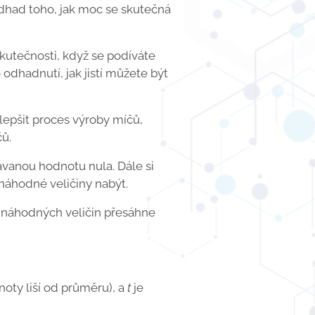
 odhad toho, jak moc se skutečná
kutečnosti, když se podíváte
odhadnutí, jak jistí můžete být
lepšit proces výroby míčů,
ů.
kávanou hodnotu nula. Dále si
 náhodné veličiny nabýt.
 náhodných veličin přesáhne
noty liší od průměru), a
t
je