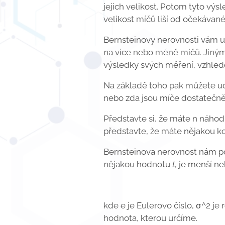
jejich velikost. Potom tyto výs
velikost míčů liší od očekávané
Bernsteinovy nerovnosti vám u
na více nebo méně míčů. Jinými 
výsledky svých měření, vzhlede
Na základě toho pak můžete udě
nebo zda jsou míče dostatečně 
Představte si, že máte n náhodný
představte, že máte nějakou k
Bernsteinova nerovnost nám po
nějakou hodnotu
t
, je menší n
kde e je Eulerovo číslo, σ^2 je
hodnota, kterou určíme.