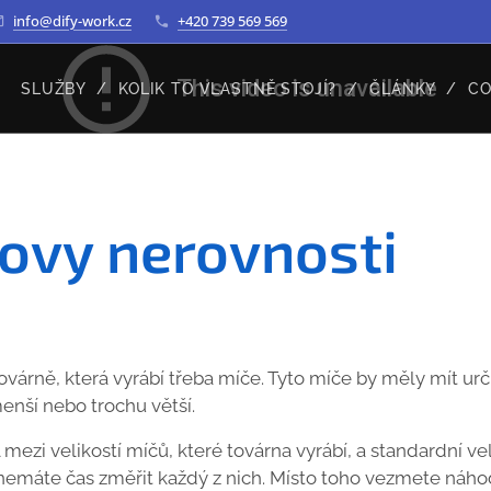
info@dify-work.cz
+420 739 569 569
SLUŽBY
KOLIK TO VLASTNĚ STOJÍ?
ČLÁNKY
CO
ovy nerovnosti
ovárně, která vyrábí třeba míče. Tyto míče by měly mít urči
enší nebo trochu větší.
íl mezi velikostí míčů, které továrna vyrábí, a standardní ve
e nemáte čas změřit každý z nich. Místo toho vezmete náh