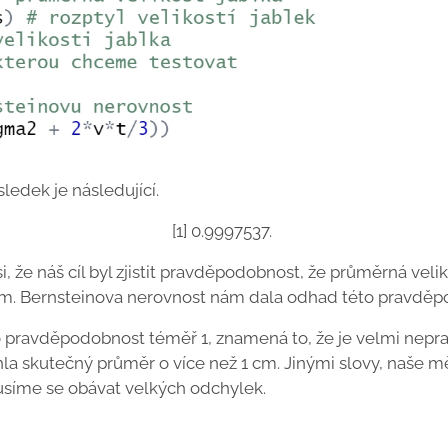
ledek je následující.
[1] 0.9997537.
že náš cíl byl zjistit pravděpodobnost, že průměrná velik
cm. Bernsteinova nerovnost nám dala odhad této pravděp
o pravděpodobnost téměř 1, znamená to, že je velmi ne
hla skutečný průměr o více než 1 cm. Jinými slovy, naše mě
síme se obávat velkých odchylek.