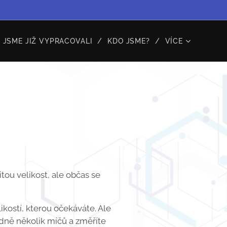
 JSME JIŽ VYPRACOVALI
KDO JSME?
VÍCE
tou velikost, ale občas se
likostí, kterou očekáváte. Ale
odně několik míčů a změříte