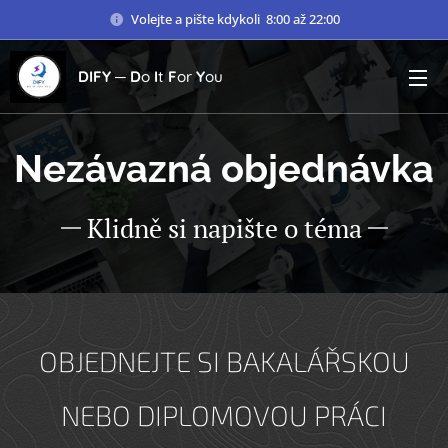
Volejte a pište kdykoli 8:00 až 22:00
DIFY ─
D
o
I
t
F
or
Y
ou
Nezávazná objednávka
Klidně si napište o téma
OBJEDNEJTE SI BAKALÁŘSKOU
NEBO DIPLOMOVOU PRÁCI